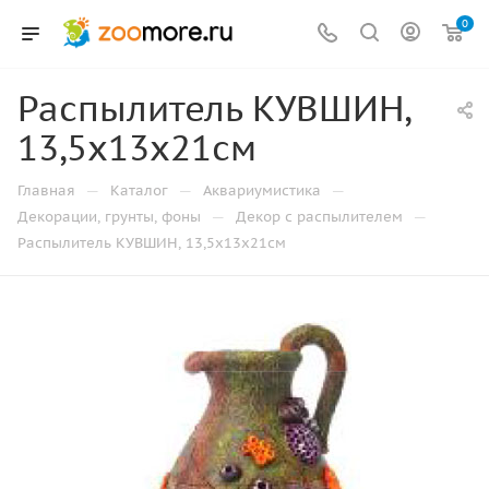
0
Распылитель КУВШИН,
13,5х13х21см
—
—
—
Главная
Каталог
Аквариумистика
—
—
Декорации, грунты, фоны
Декор с распылителем
Распылитель КУВШИН, 13,5х13х21см