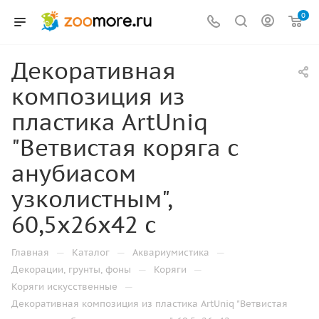
0
Декоративная
композиция из
пластика ArtUniq
"Ветвистая коряга с
анубиасом
узколистным",
60,5x26x42 с
—
—
—
Главная
Каталог
Аквариумистика
—
—
Декорации, грунты, фоны
Коряги
—
Коряги искусственные
Декоративная композиция из пластика ArtUniq "Ветвистая