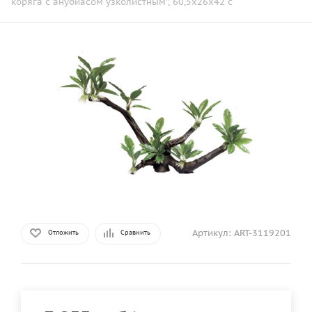
коряга с анубиасом узколистным", 60,5x26x42 с
Артикул:
ART-3119201
Отложить
Сравнить