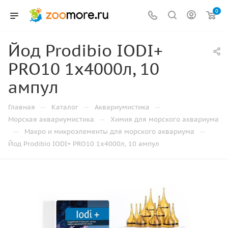
0
Йод Prodibio IODI+
PRO10 1x4000л, 10
ампул
—
—
—
Главная
Каталог
Аквариумистика
—
Морская аквариумистика
Химия для морского аквариума
—
—
Макро и микроэлементы для морского аквариума
Йод Prodibio IODI+ PRO10 1x4000л, 10 ампул