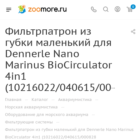
0
Фильтрпатрон из
губки маленький для
Dennerle Nano
Marinus BioCirculator
4in1
(10216022/040615/000828
—
—
—
Главная
Каталог
Аквариумистика
—
Морская аквариумистика
—
Оборудование для морского аквариума
—
Фильтрующие системы
Фильтрпатрон из губки маленький для Dennerle Nano Marinus
BioCirculator 4in1 (10216022/040615/000828