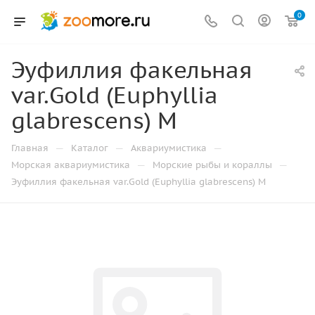
0
Эуфиллия факельная
var.Gold (Euphyllia
glabrescens) М
—
—
—
Главная
Каталог
Аквариумистика
—
—
Морская аквариумистика
Морские рыбы и кораллы
Эуфиллия факельная var.Gold (Euphyllia glabrescens) М