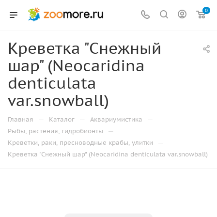
0
Креветка "Снежный
шар" (Neocaridina
denticulata
var.snowball)
—
—
—
Главная
Каталог
Аквариумистика
—
Рыбы, растения, гидробионты
—
Креветки, раки, пресноводные крабы, улитки
Креветка "Снежный шар" (Neocaridina denticulata var.snowball)