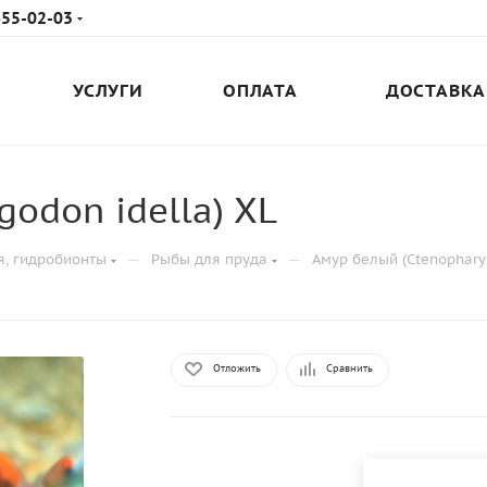
655-02-03
УСЛУГИ
ОПЛАТА
ДОСТАВКА
odon idella) XL
—
—
я, гидробионты
Рыбы для пруда
Амур белый (Ctenopharyn
Отложить
Сравнить