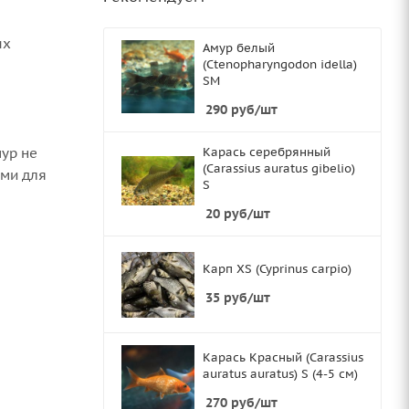
ых
Амур белый
(Ctenopharyngodon idella)
SМ
290
руб
/шт
мур не
Карась серебрянный
(Carassius auratus gibelio)
ами для
S
20
руб
/шт
Карп XS (Cyprinus carpio)
35
руб
/шт
Карась Красный (Carassius
auratus auratus) S (4-5 см)
270
руб
/шт