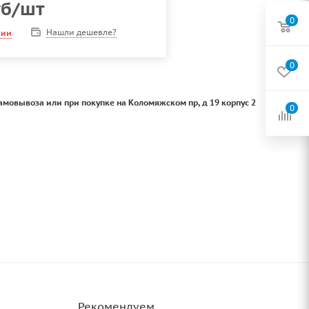
б
/шт
0
Нашли дешевле?
чии
0
амовывоза или при покупке на Коломяжском пр, д 19 корпус 2
0
Рекомендуем