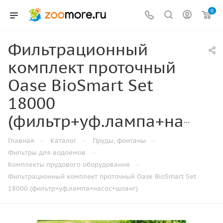
0
Фильтрационный
комплект проточный
Oase BioSmart Set
18000
(фильтр+уф.лампа+насос+шланг)
—
—
—
Главная
Каталог
Пруды, фонтаны
—
Фильтры для водоёмов
—
Комплекты прудового оборудования
Фильтрационный комплект проточный Oase BioSmart Set
18000 (фильтр+уф.лампа+насос+шланг)