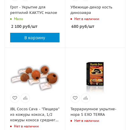
Грот - Укрытие для
Убежище-декор кость
рептилий КАКТУС малое
динозавра
Мало
Нет в наличии
2 100
руб
/шт
680
руб
/шт
В корзину
JBL Cocos Cava - "Пещера"
Террариумное укрытие-
из кожуры кокоса, 1/2
нора S EXO TERRA
кожуры кокоса среднего
Нет в наличии
размера
Нет в наличии