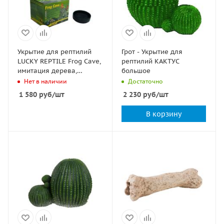
Укрытие для рептилий
Грот - Укрытие для
LUCKY REPTILE Frog Cave,
рептилий КАКТУС
имитация дерева,
большое
15x8x5,5см
Нет в наличии
Достаточно
1 580
руб
/шт
2 230
руб
/шт
В корзину