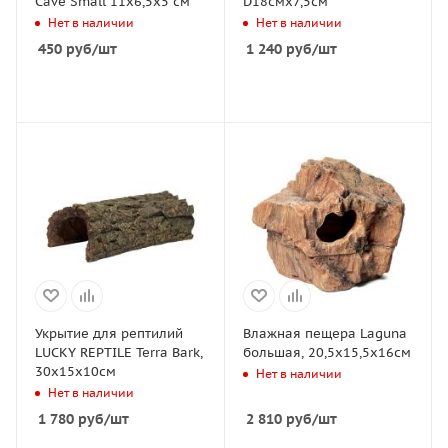
Cave Small 11x6,5x5 см
D18смx7,5см
Нет в наличии
Нет в наличии
450
руб
/шт
1 240
руб
/шт
Укрытие для рептилий
Влажная пещера Laguna
LUCKY REPTILE Terra Bark,
большая, 20,5x15,5x16см
30x15x10см
Нет в наличии
Нет в наличии
1 780
руб
/шт
2 810
руб
/шт