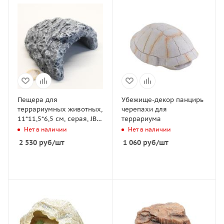
Пещера для
Убежище-декор панцирь
террариумных животных,
черепахи для
11*11,5*6,5 cм, серая, JBL
террариума
ReptilCava Grey S
Нет в наличии
Нет в наличии
2 530
руб
/шт
1 060
руб
/шт