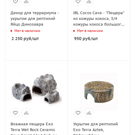
Декор для террариума -
JBL Cocos Cava - "Пещера"
укрытие для рептилий
из кожуры кокоса, 3/4
Яйцо Динозавра
кожуры кокоса большого
размера
Нет в наличии
Нет в наличии
2 250
руб
/шт
950
руб
/шт
Влажная пещера Exo
Укрытие для рептилий
Terra Wet Rock Ceramic
Exo Terra Aztek,