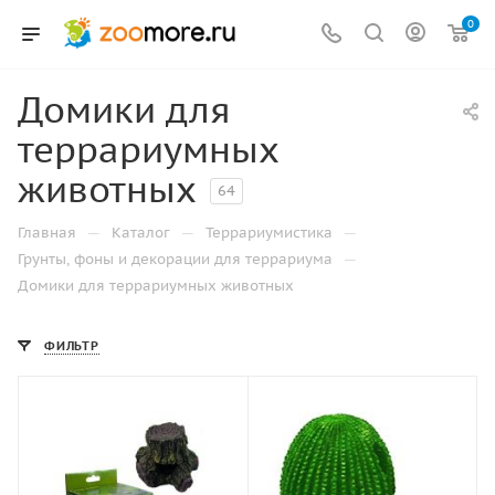
0
Домики для
террариумных
животных
64
—
—
—
Главная
Каталог
Террариумистика
—
Грунты, фоны и декорации для террариума
Домики для террариумных животных
ФИЛЬТР