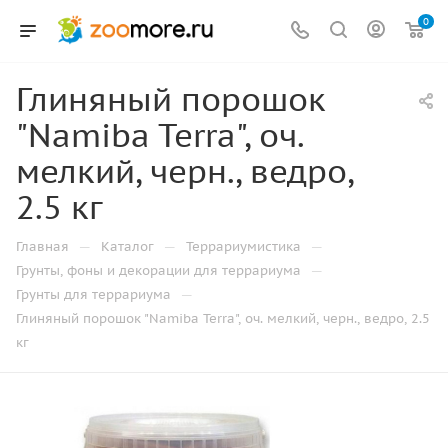
0
Глиняный порошок
"Namiba Terra", оч.
мелкий, черн., ведро,
2.5 кг
—
—
—
Главная
Каталог
Террариумистика
—
Грунты, фоны и декорации для террариума
—
Грунты для террариума
Глиняный порошок "Namiba Terra", оч. мелкий, черн., ведро, 2.5
кг