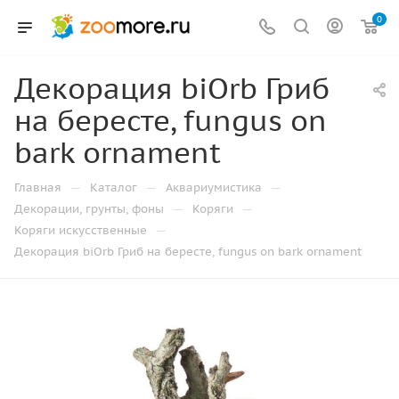
0
Декорация biOrb Гриб
на бересте, fungus on
bark ornament
—
—
—
Главная
Каталог
Аквариумистика
—
—
Декорации, грунты, фоны
Коряги
—
Коряги искусственные
Декорация biOrb Гриб на бересте, fungus on bark ornament