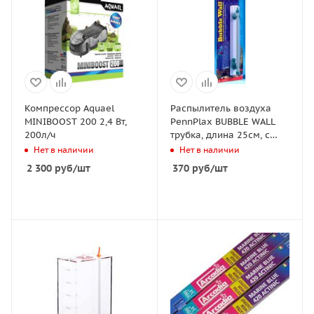
Компрессор Aquael
Распылитель воздуха
MINIBOOST 200 2,4 Вт,
PennPlax BUBBLE WALL
200л/ч
трубка, длина 25см, с
присосками
Нет в наличии
Нет в наличии
2 300
руб
/шт
370
руб
/шт