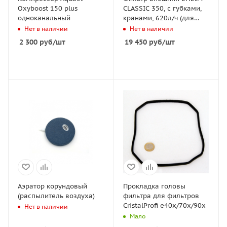
Oxyboost 150 plus
CLASSIC 350, с губками,
одноканальный
кранами, 620л/ч (для
аквариумов до 350л)
Нет в наличии
Нет в наличии
2 300
руб
/шт
19 450
руб
/шт
Аэратор корундовый
Прокладка головы
(распылитель воздуха)
фильтра для фильтров
CristalProfi e40x/70x/90x
Нет в наличии
Мало