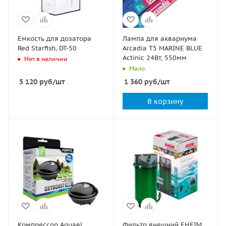
Емкость для дозатора
Лампа для аквариума
Red Starfish, DT-50
Arcadia T5 MARINE BLUE
Actinic 24Вт, 550мм
Нет в наличии
Мало
5 120
руб
/шт
1 360
руб
/шт
В корзину
Компрессор Aquael
Фильтр внешний EHEIM