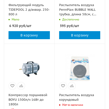
Фильтрующий модуль
Распылитель воздуха
TIDEPOOL 2 д/аквар. 250-
PennPlax BUBBLE WALL
800 л
трубка, длина 58см, с
присосками
Мало
Достаточно
6 920
руб
/шт
595
руб
/шт
В корзину
В корзину
Компрессор поршневой
Распылитель воздуха
BOYU 1500л/ч 16Вт до
корундовый
1800л
Нет в наличии