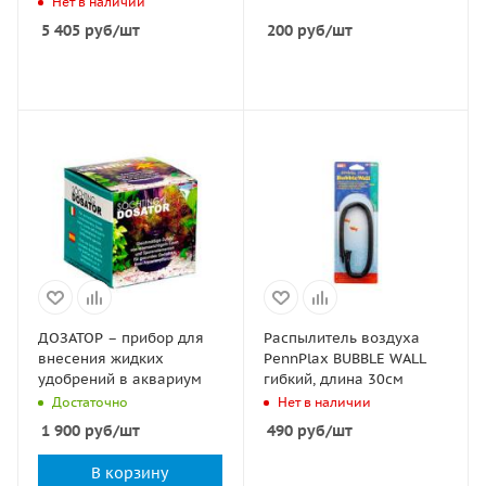
Нет в наличии
5 405
руб
/шт
200
руб
/шт
ДОЗАТОР – прибор для
Распылитель воздуха
внесения жидких
PennPlax BUBBLE WALL
удобрений в аквариум
гибкий, длина 30см
Достаточно
Нет в наличии
1 900
руб
/шт
490
руб
/шт
В корзину