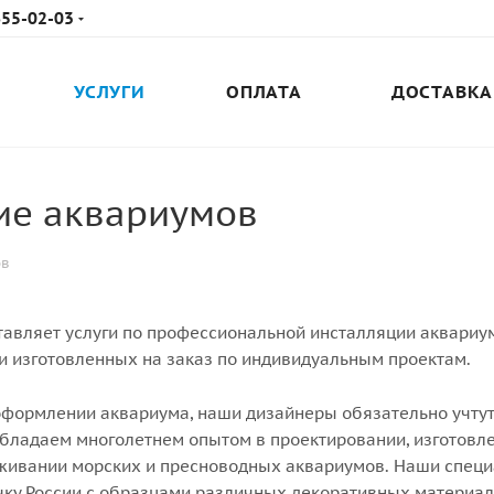
655-02-03
УСЛУГИ
ОПЛАТА
ДОСТАВКА
ие аквариумов
ов
авляет услуги по профессиональной инсталляции аквариу
 и изготовленных на заказ по индивидуальным проектам.
оформлении аквариума, наши дизайнеры обязательно учту
бладаем многолетнем опытом в проектировании, изготовл
ивании морских и пресноводных аквариумов. Наши специа
чку России с образцами различных декоративных материал