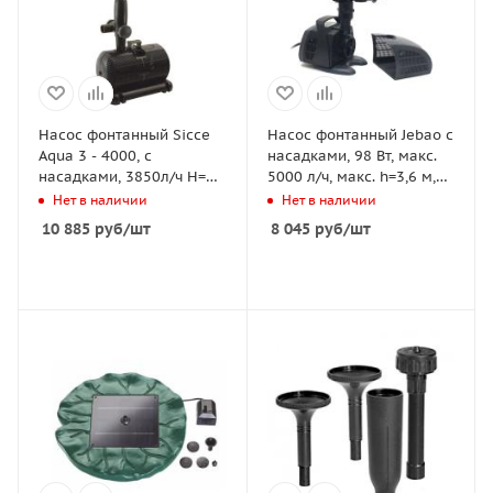
Насос фонтанный Sicce
Насос фонтанный Jebao с
Aqua 3 - 4000, с
насадками, 98 Вт, макс.
насадками, 3850л/ч H=3м
5000 л/ч, макс. h=3,6 м,
длина шнура 10м
кабель 10 м
Нет в наличии
Нет в наличии
10 885
руб
/шт
8 045
руб
/шт