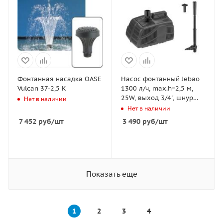
Фонтанная насадка OASE
Насос фонтанный Jebao
Vulcan 37-2,5 К
1300 л/ч, max.h=2,5 м,
25W, выход 3/4", шнур
Нет в наличии
10м, с насадками
Нет в наличии
7 452
руб
/шт
3 490
руб
/шт
Показать еще
1
2
3
4