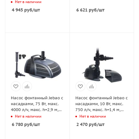
H=1,4м, длина шнура 10м
Нет в наличии
4 945
руб
/шт
6 621
руб
/шт
Насос фонтанный Jebao с
Насос фонтанный Jebao с
насадками, 75 Вт, макс.
насадками, 10 Вт, макс.
4000 л/ч, макс. h=2,9 м,
750 л/ч, макс. h=1,4 м,
кабель 10 м
кабель 10 м
Нет в наличии
Нет в наличии
6 780
руб
/шт
2 470
руб
/шт