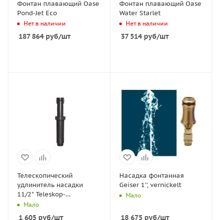
Фонтан плавающий Oase
Фонтан плавающий Oase
Pond-Jet Eco
Water Starlet
Нет в наличии
Нет в наличии
187 864
руб
/шт
37 514
руб
/шт
Телескопический
Насадка фонтанная
удлинитель насадки
Geiser 1'', vernickelt
11/2" Teleskop-
Мало
Verlaengerungsstueck
Мало
1 605
руб
/шт
18 675
руб
/шт