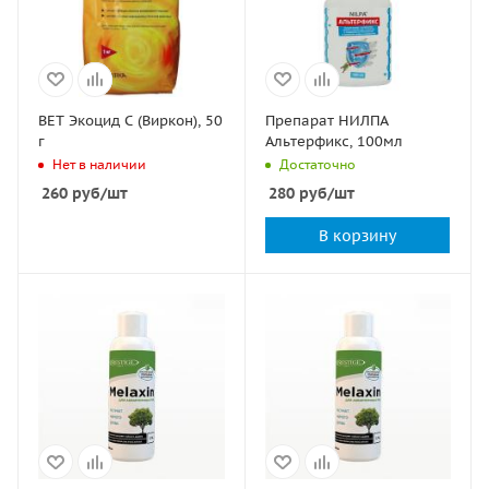
ВЕТ Экоцид С (Виркон), 50
Препарат НИЛПА
г
Альтерфикс, 100мл
Нет в наличии
Достаточно
260
руб
/шт
280
руб
/шт
В корзину