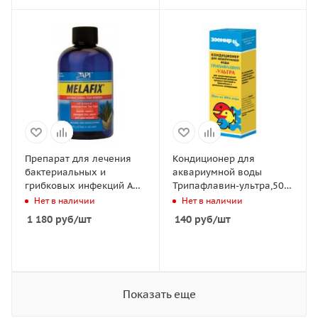
Препарат для лечения
Кондиционер для
бактериальных и
аквариумной воды
грибковых инфекций API
Трипафлавин-ультра,50
MelaFix, 118мл
мл
Нет в наличии
Нет в наличии
1 180
руб
/шт
140
руб
/шт
Показать еще