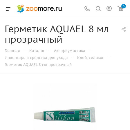
0
Герметик AQUAEL 8 мл
прозрачный
—
—
—
Главная
Каталог
Аквариумистика
—
—
Инвентарь и средства для ухода
Клей, силикон
Герметик AQUAEL 8 мл прозрачный