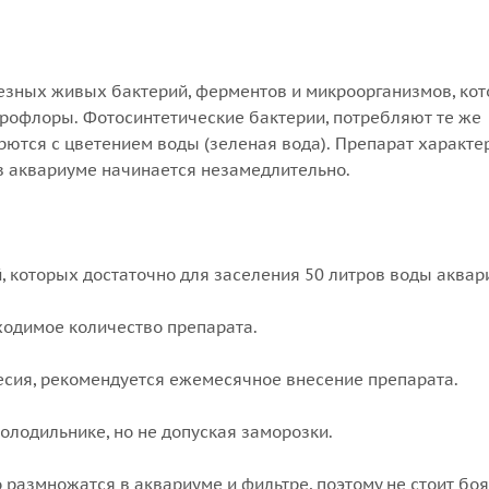
олезных живых бактерий, ферментов и микроорганизмов, ко
рофлоры. Фотосинтетические бактерии, потребляют те же
рются с цветением воды (зеленая вода). Препарат характе
в аквариуме начинается незамедлительно.
, которых достаточно для заселения 50 литров воды аквар
ходимое количество препарата.
есия, рекомендуется ежемесячное внесение препарата.
олодильнике, но не допуская заморозки.
 размножатся в аквариуме и фильтре, поэтому не стоит боя