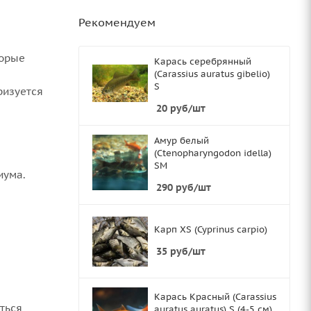
Рекомендуем
торые
Карась серебрянный
(Carassius auratus gibelio)
S
ризуется
20
руб
/шт
Амур белый
(Ctenopharyngodon idella)
SМ
иума.
290
руб
/шт
Карп XS (Cyprinus carpio)
35
руб
/шт
Карась Красный (Carassius
ться
auratus auratus) S (4-5 см)