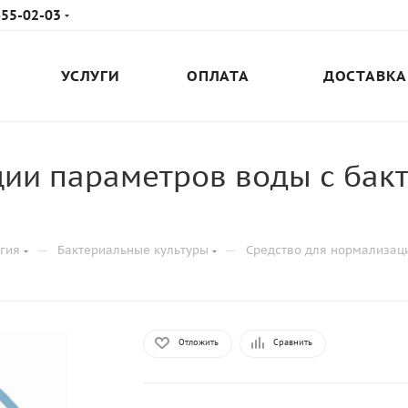
655-02-03
УСЛУГИ
ОПЛАТА
ДОСТАВКА
ции параметров воды с бак
—
—
гия
Бактериальные культуры
Средство для нормализаци
Отложить
Сравнить