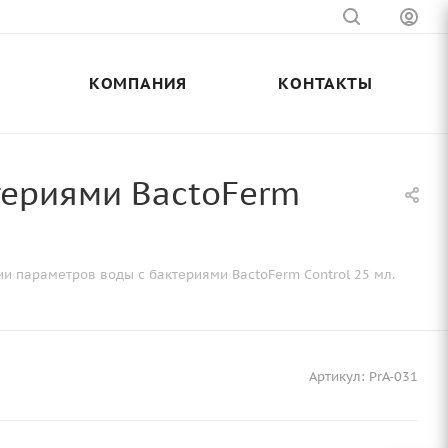
КОМПАНИЯ
КОНТАКТЫ
териями BactoFerm
и параметров воды с бактериями BactoFerm Control 25 мл.
Артикул:
PrA-031