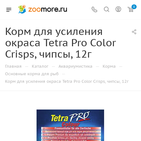
0
Корм для усиления
окраса Tetra Pro Color
Crisps, чипсы, 12г
—
—
—
—
Главная
Каталог
Аквариумистика
Корма
—
Основные корма для рыб
Корм для усиления окраса Tetra Pro Color Crisps, чипсы, 12г