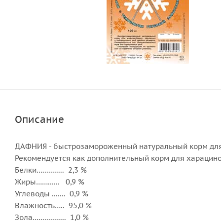
Описание
ДАФНИЯ - быстрозамороженный натуральный корм для
Рекомендуется как дополнительный корм для харацино
Белки…........... 2,3 %
Жиры……...... 0,9 %
Углеводы ....... 0,9 %
Влажность….. 95,0 %
Зола................. 1,0 %