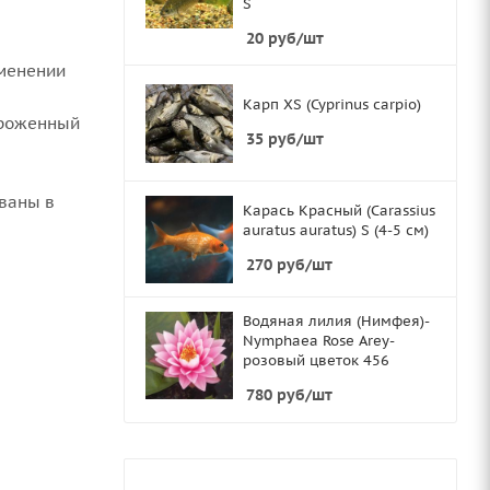
S
20
руб
/шт
именении
Карп XS (Cyprinus carpio)
ороженный
35
руб
/шт
 в
Карась Красный (Carassius
auratus auratus) S (4-5 см)
270
руб
/шт
Водяная лилия (Нимфея)-
Nymphaea Rose Arey-
розовый цветок 456
780
руб
/шт