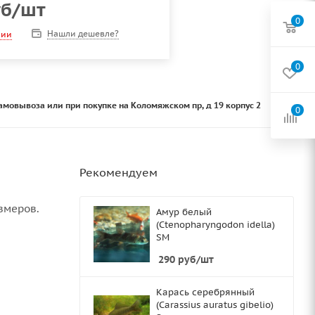
б
/шт
0
Нашли дешевле?
чии
0
амовывоза или при покупке на Коломяжском пр, д 19 корпус 2
0
Рекомендуем
змеров.
Амур белый
(Ctenopharyngodon idella)
SМ
290
руб
/шт
Карась серебрянный
(Carassius auratus gibelio)