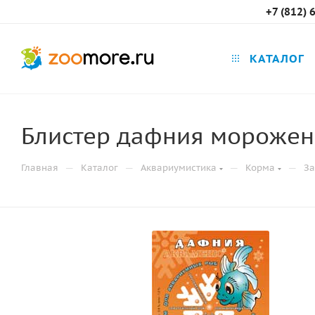
+7 (812) 
КАТАЛОГ
Блистер дафния морожен
—
—
—
—
Главная
Каталог
Аквариумистика
Корма
З