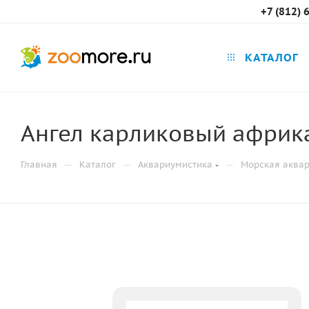
+7 (812) 
КАТАЛОГ
Ангел карликовый африка
—
—
—
Главная
Каталог
Аквариумистика
Морская аква