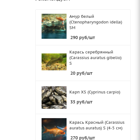
Амур белый
(Ctenopharyngodon idella)
SМ
290
руб
/шт
Карась серебрянный
(Carassius auratus gibelio)
S
20
руб
/шт
Карп XS (Cyprinus carpio)
35
руб
/шт
Карась Красный (Carassius
auratus auratus) S (4-5 см)
270
руб
/шт