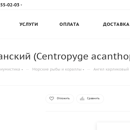
655-02-03
УСЛУГИ
ОПЛАТА
ДОСТАВКА
нский (Centropyge аcantho
—
—
риумистика
Морские рыбы и кораллы
Ангел карликовый 
Отложить
Сравнить