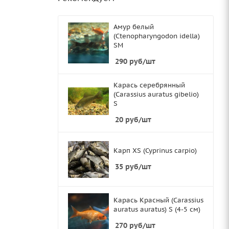
Амур белый
(Ctenopharyngodon idella)
SМ
290
руб
/шт
Карась серебрянный
(Carassius auratus gibelio)
S
20
руб
/шт
Карп XS (Cyprinus carpio)
35
руб
/шт
Карась Красный (Carassius
auratus auratus) S (4-5 см)
270
руб
/шт