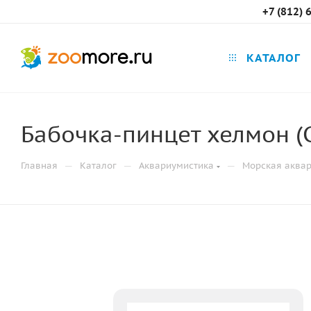
+7 (812) 
КАТАЛОГ
Бабочка-пинцет хелмон (C
—
—
—
Главная
Каталог
Аквариумистика
Морская аква