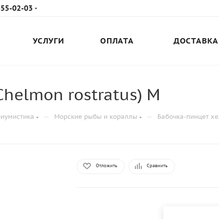
655-02-03
УСЛУГИ
ОПЛАТА
ДОСТАВКА
helmon rostratus) M
—
—
риумистика
Морские рыбы и кораллы
Бабочка-пинцет хе
Отложить
Сравнить