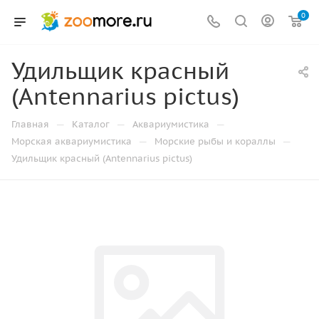
0
Удильщик красный
(Antennarius pictus)
—
—
—
Главная
Каталог
Аквариумистика
—
—
Морская аквариумистика
Морские рыбы и кораллы
Удильщик красный (Antennarius pictus)