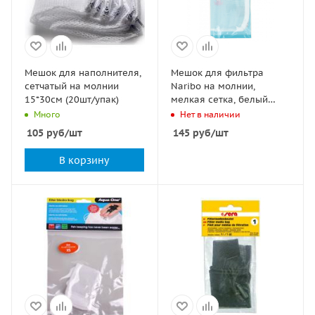
Мешок для наполнителя,
Мешок для фильтра
сетчатый на молнии
Naribo на молнии,
15*30см (20шт/упак)
мелкая сетка, белый
25х30см
Много
Нет в наличии
105
руб
/шт
145
руб
/шт
В корзину