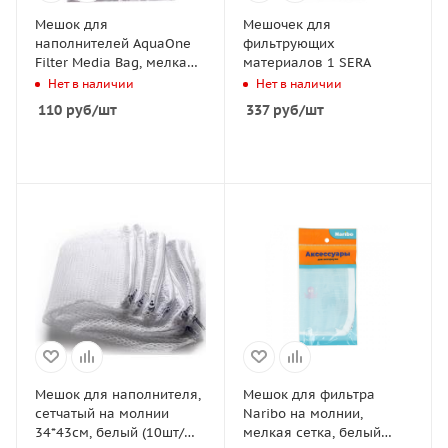
Мешок для
Мешочек для
наполнителей AquaOne
фильтрующих
Filter Media Bag, мелкая
материалов 1 SERA
сетка, 7,5*4 см
Нет в наличии
Нет в наличии
110
руб
/шт
337
руб
/шт
Мешок для наполнителя,
Мешок для фильтра
сетчатый на молнии
Naribo на молнии,
34*43см, белый (10шт/
мелкая сетка, белый