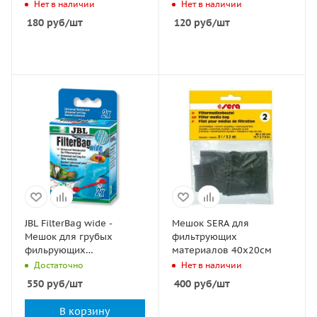
упак)
15х20см
Нет в наличии
Нет в наличии
180
руб
/шт
120
руб
/шт
JBL FilterBag wide -
Мешок SERA для
Мешок для грубых
фильтрующих
фильрующих
материалов 40х20см
материалов, 2 шт.
Достаточно
Нет в наличии
550
руб
/шт
400
руб
/шт
В корзину