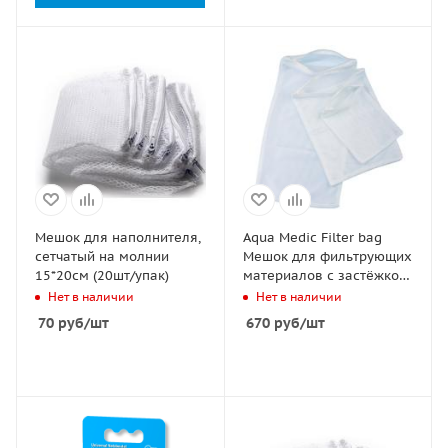
Мешок для наполнителя,
Aqua Medic Filter bag
сетчатый на молнии
Мешок для фильтрующих
15*20см (20шт/упак)
материалов с застёжкой
22х30 см (2шт)
Нет в наличии
Нет в наличии
70
руб
/шт
670
руб
/шт