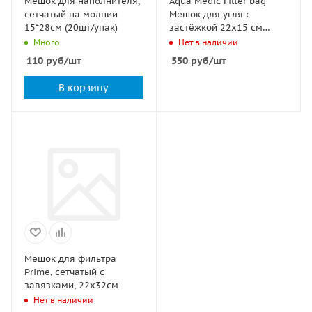
Мешок для наполнителя,
Aqua Medic Filter bag
сетчатый на молнии
Мешок для угля с
15*28см (20шт/упак)
застёжкой 22х15 см
(2шт)
Много
Нет в наличии
110
руб
/шт
550
руб
/шт
В корзину
Мешок для фильтра
Prime, сетчатый с
завязками, 22х32см
Нет в наличии