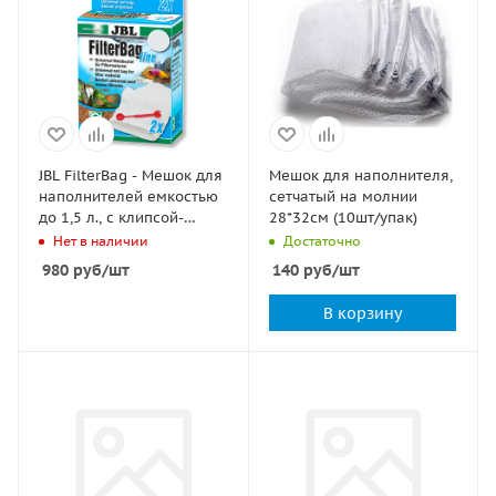
JBL FilterBag - Мешок для
Мешок для наполнителя,
наполнителей емкостью
сетчатый на молнии
до 1,5 л., с клипсой-
28*32см (10шт/упак)
защелкой, 2 шт.
Нет в наличии
Достаточно
980
руб
/шт
140
руб
/шт
В корзину