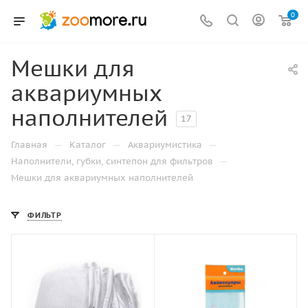
0
Мешки для
аквариумных
наполнителей
17
—
—
—
Главная
Каталог
Аквариумистика
—
Наполнители, губки, синтепон для фильтров
Мешки для аквариумных наполнителей
ФИЛЬТР