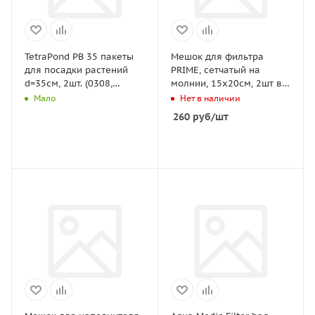
TetraPond PB 35 пакеты
Мешок для фильтра
для посадки растений
PRIME, сетчатый на
d=35см, 2шт. (0308,
молнии, 15х20см, 2шт в
12.12.2009)
уп.
Мало
Нет в наличии
260
руб
/шт