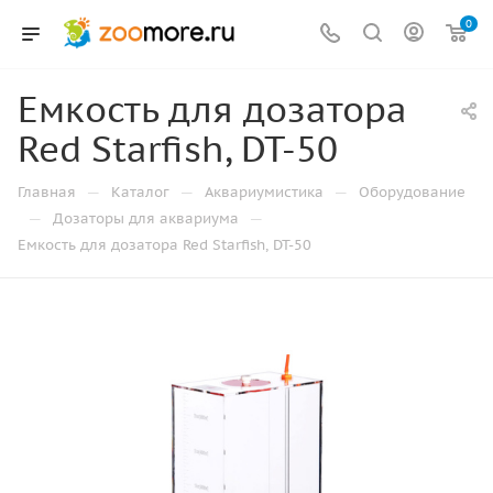
0
Емкость для дозатора
Red Starfish, DT-50
—
—
—
Главная
Каталог
Аквариумистика
Оборудование
—
—
Дозаторы для аквариума
Емкость для дозатора Red Starfish, DT-50