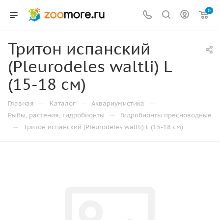
0
Тритон испанский
(Pleurodeles waltli) L
(15-18 см)
—
—
—
Главная
Каталог
Аквариумистика
—
Рыбы, растения, гидробионты
Гидробионты пресноводные
—
Тритон испанский (Pleurodeles waltli) L (15-18 см)