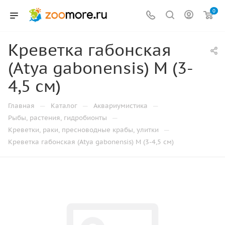
0
Креветка габонская
(Atya gabonensis) M (3-
4,5 см)
—
—
—
Главная
Каталог
Аквариумистика
—
Рыбы, растения, гидробионты
—
Креветки, раки, пресноводные крабы, улитки
Креветка габонская (Atya gabonensis) M (3-4,5 см)