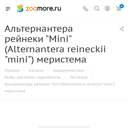
0
Альтернантера
рейнеки "Mini"
(Alternantera reineckii
"mini") меристема
—
—
—
Главная
Каталог
Аквариумистика
—
—
Рыбы, растения, гидробионты
Растения
Альтернантера рейнеки "Mini"(Alternantera reineckii "mini")
меристема