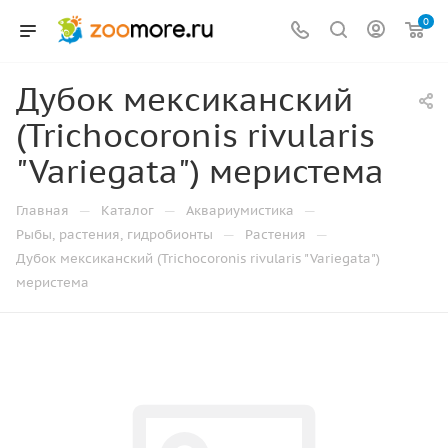
0
Дубок мексиканский
(Trichocoronis rivularis
"Variegata") меристема
—
—
—
Главная
Каталог
Аквариумистика
—
—
Рыбы, растения, гидробионты
Растения
Дубок мексиканский (Trichocoronis rivularis "Variegata")
меристема