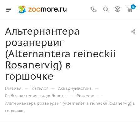
0
Альтернантера
розанервиг
(Alternantera reineckii
Rosanervig) в
горшочке
—
—
—
Главная
Каталог
Аквариумистика
—
—
Рыбы, растения, гидробионты
Растения
Альтернантера розанервиг (Alternantera reineckii Rosanervig) в
горшочке