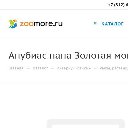
+7 (812) 
КАТАЛОГ
Анубиас нана Золотая моне
—
—
—
Главная
Каталог
Аквариумистика
Рыбы, растени