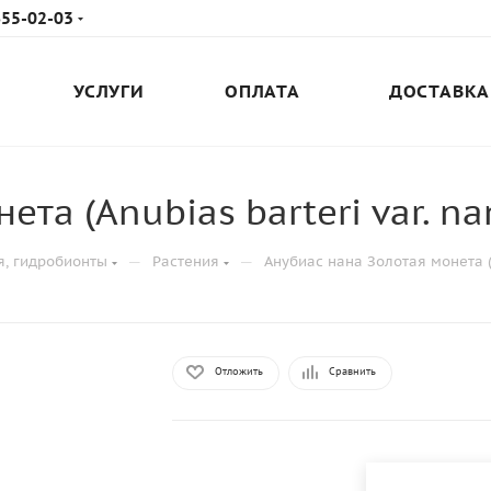
655-02-03
УСЛУГИ
ОПЛАТА
ДОСТАВКА
та (Anubias barteri var. na
—
—
я, гидробионты
Растения
Анубиас нана Золотая монета (A
Отложить
Сравнить