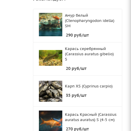
Амур белый
(Ctenopharyngodon idella)
SМ
290
руб
/шт
Карась серебрянный
(Carassius auratus gibelio)
S
20
руб
/шт
Карп XS (Cyprinus carpio)
35
руб
/шт
Карась Красный (Carassius
auratus auratus) S (4-5 см)
270
руб
/шт