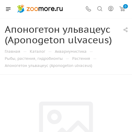
0
Апоногетон ульвацеус
(Aponogeton ulvaceus)
—
—
—
Главная
Каталог
Аквариумистика
—
—
Рыбы, растения, гидробионты
Растения
Апоногетон ульвацеус (Aponogeton ulvaceus)