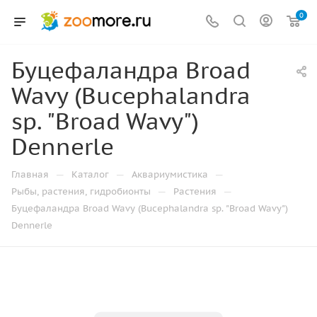
0
Буцефаландра Broad
Wavy (Bucephalandra
sp. "Broad Wavy")
Dennerle
—
—
—
Главная
Каталог
Аквариумистика
—
—
Рыбы, растения, гидробионты
Растения
Буцефаландра Broad Wavy (Bucephalandra sp. "Broad Wavy")
Dennerle