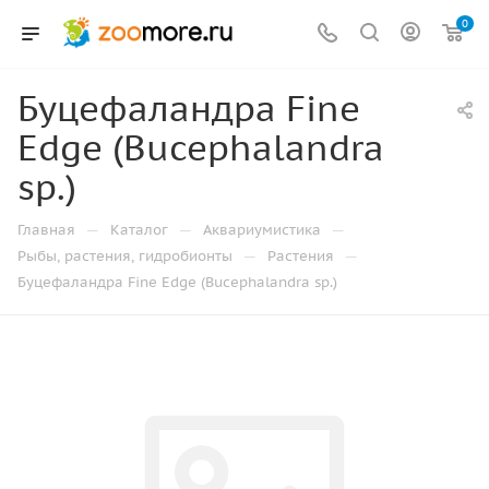
0
Буцефаландра Fine
Edge (Bucephalandra
sp.)
—
—
—
Главная
Каталог
Аквариумистика
—
—
Рыбы, растения, гидробионты
Растения
Буцефаландра Fine Edge (Bucephalandra sp.)