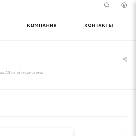
КОМПАНИЯ
КОНТАКТЫ
us Aflame) меристема