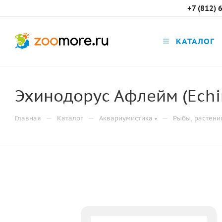
+7 (812) 
КАТАЛОГ
Эхинодорус Афлейм (Echi
—
—
—
Главная
Каталог
Аквариумистика
Рыбы, растени