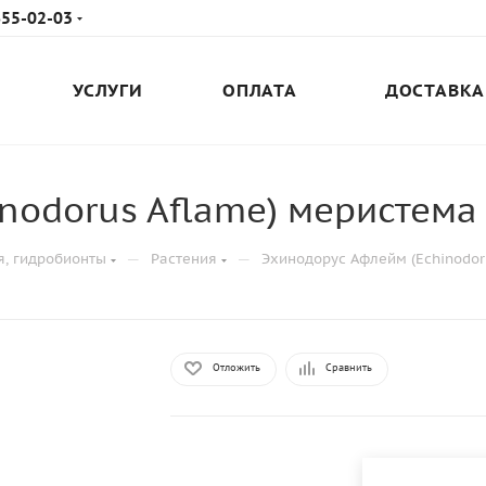
655-02-03
УСЛУГИ
ОПЛАТА
ДОСТАВКА
nodorus Aflame) меристема
—
—
я, гидробионты
Растения
Эхинодорус Афлейм (Echinodor
Отложить
Сравнить