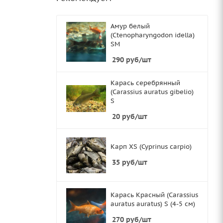
Амур белый
(Ctenopharyngodon idella)
SМ
290
руб
/шт
Карась серебрянный
(Carassius auratus gibelio)
S
20
руб
/шт
Карп XS (Cyprinus carpio)
35
руб
/шт
Карась Красный (Carassius
auratus auratus) S (4-5 см)
270
руб
/шт