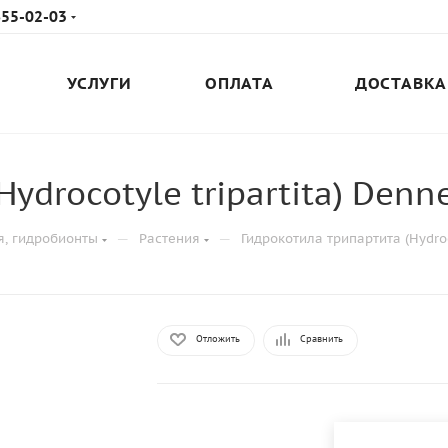
655-02-03
УСЛУГИ
ОПЛАТА
ДОСТАВКА
ydrocotyle tripartita) Denne
—
—
я, гидробионты
Растения
Гидрокотила трипартита (Hydroco
Отложить
Сравнить