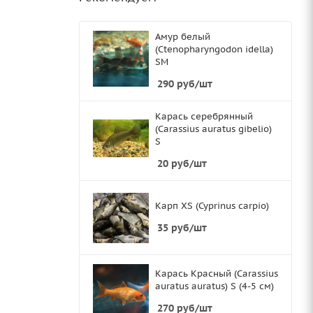
Амур белый
(Ctenopharyngodon idella)
SМ
290
руб
/шт
Карась серебрянный
(Carassius auratus gibelio)
S
20
руб
/шт
Карп XS (Cyprinus carpio)
35
руб
/шт
Карась Красный (Carassius
auratus auratus) S (4-5 см)
270
руб
/шт