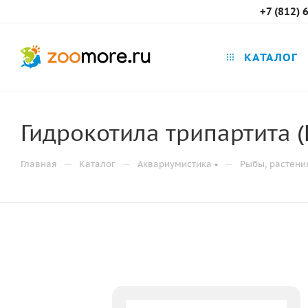
+7 (812) 
КАТАЛОГ
Гидрокотила трипартита (H
—
—
—
Главная
Каталог
Аквариумистика
Рыбы, растени