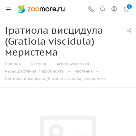
0
Гратиола висцидула
(Gratiola viscidula)
меристема
—
—
—
Главная
Каталог
Аквариумистика
—
—
Рыбы, растения, гидробионты
Растения
Гратиола висцидула (Gratiola viscidula) меристема