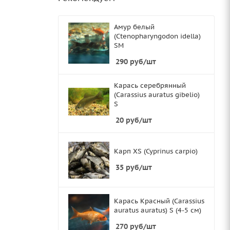
Амур белый
(Ctenopharyngodon idella)
SМ
290
руб
/шт
Карась серебрянный
(Carassius auratus gibelio)
S
20
руб
/шт
Карп XS (Cyprinus carpio)
35
руб
/шт
Карась Красный (Carassius
auratus auratus) S (4-5 см)
270
руб
/шт