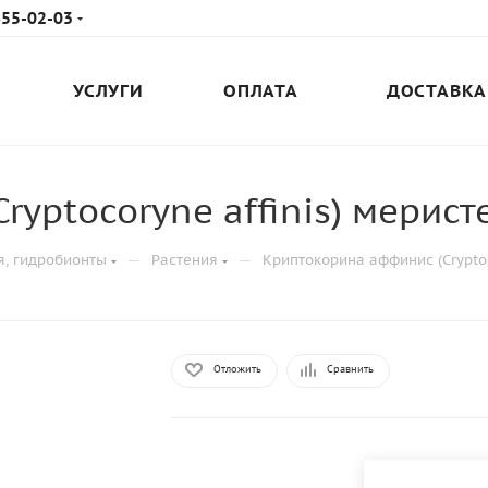
655-02-03
УСЛУГИ
ОПЛАТА
ДОСТАВКА
yptocoryne affinis) мерист
—
—
я, гидробионты
Растения
Криптокорина аффинис (Cryptoc
Отложить
Сравнить