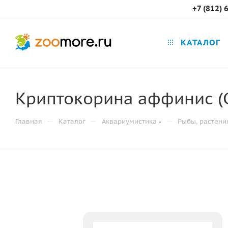
+7 (812) 
КАТАЛОГ
Криптокорина аффинис (Cr
—
—
—
Главная
Каталог
Аквариумистика
Рыбы, растени