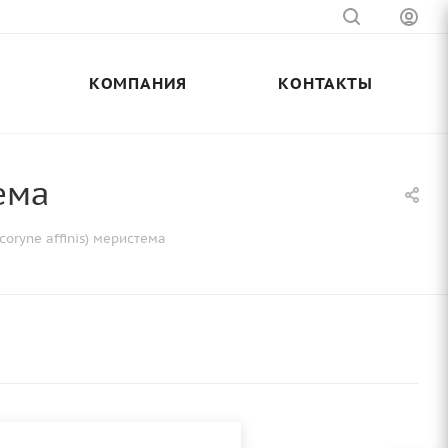
КОМПАНИЯ
КОНТАКТЫ
ема
oryne affinis) меристема