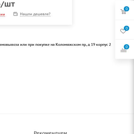
б
/шт
0
Нашли дешевле?
чии
0
амовывоза или при покупке на Коломяжском пр, д 19 корпус 2
0
Рекомендуем