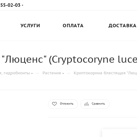
655-02-03
УСЛУГИ
ОПЛАТА
ДОСТАВКА
Люценс" (Cryptocoryne luce
—
—
я, гидробионты
Растения
Криптокорина блестящая "Люцен
Отложить
Сравнить