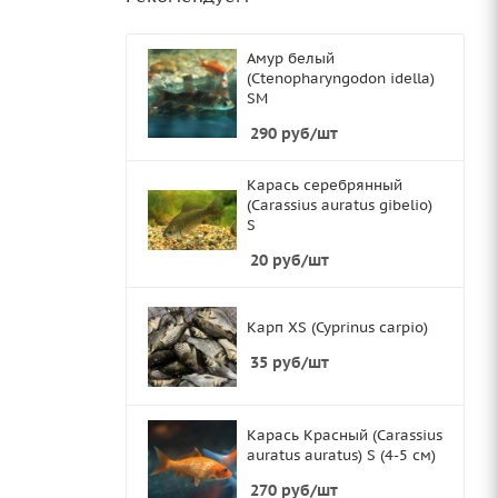
Амур белый
(Ctenopharyngodon idella)
SМ
290
руб
/шт
Карась серебрянный
(Carassius auratus gibelio)
S
20
руб
/шт
Карп XS (Cyprinus carpio)
35
руб
/шт
Карась Красный (Carassius
auratus auratus) S (4-5 см)
270
руб
/шт