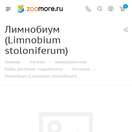
0
Лимнобиум
(Limnobium
stoloniferum)
—
—
—
Главная
Каталог
Аквариумистика
—
—
Рыбы, растения, гидробионты
Растения
Лимнобиум (Limnobium stoloniferum)