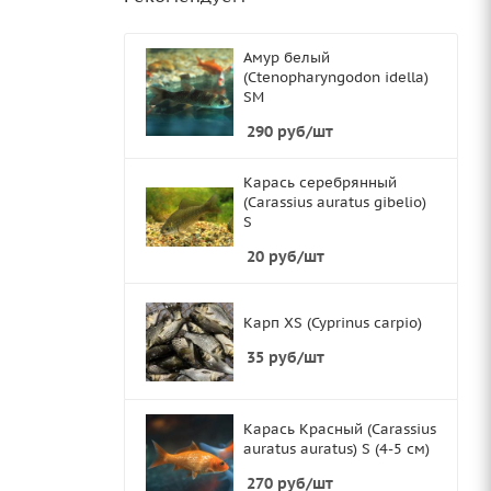
Амур белый
(Ctenopharyngodon idella)
SМ
290
руб
/шт
Карась серебрянный
(Carassius auratus gibelio)
S
20
руб
/шт
Карп XS (Cyprinus carpio)
35
руб
/шт
Карась Красный (Carassius
auratus auratus) S (4-5 см)
270
руб
/шт