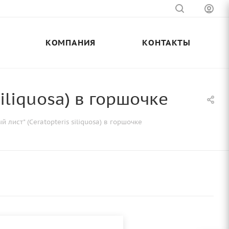
КОМПАНИЯ
КОНТАКТЫ
iliquosa) в горшочке
лист" (Ceratopteris siliquosa) в горшочке