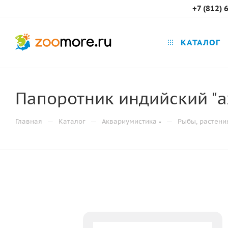
+7 (812) 
КАТАЛОГ
Папоротник индийский "аж
—
—
—
Главная
Каталог
Аквариумистика
Рыбы, растени