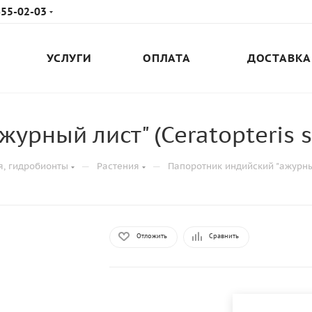
655-02-03
УСЛУГИ
ОПЛАТА
ДОСТАВКА
урный лист" (Ceratopteris s
—
—
я, гидробионты
Растения
Папоротник индийский "ажурный 
Отложить
Сравнить