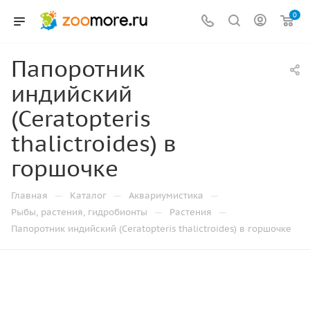
0
Папоротник
индийский
(Ceratopteris
thalictroides) в
горшочке
—
—
—
Главная
Каталог
Аквариумистика
—
—
Рыбы, растения, гидробионты
Растения
Папоротник индийский (Ceratopteris thalictroides) в горшочке