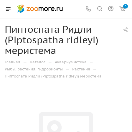
0
Пиптоспата Ридли
(Piptospatha ridleyi)
меристема
—
—
—
Главная
Каталог
Аквариумистика
—
—
Рыбы, растения, гидробионты
Растения
Пиптоспата Ридли (Piptospatha ridleyi) меристема