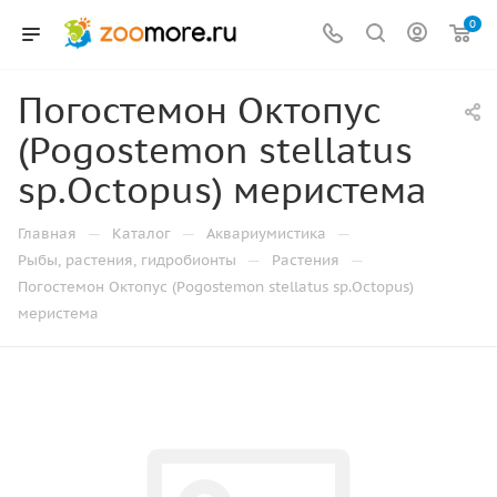
0
Погостемон Октопус
(Pogostemon stellatus
sp.Octopus) меристема
—
—
—
Главная
Каталог
Аквариумистика
—
—
Рыбы, растения, гидробионты
Растения
Погостемон Октопус (Pogostemon stellatus sp.Octopus)
меристема