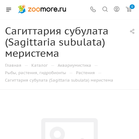
0
Сагиттария субулата
(Sagittaria subulata)
меристема
—
—
—
Главная
Каталог
Аквариумистика
—
—
Рыбы, растения, гидробионты
Растения
Сагиттария субулата (Sagittaria subulata) меристема