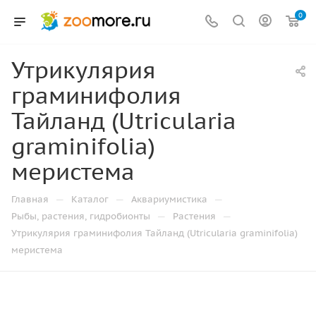
0
Утрикулярия
граминифолия
Тайланд (Utricularia
graminifolia)
меристема
—
—
—
Главная
Каталог
Аквариумистика
—
—
Рыбы, растения, гидробионты
Растения
Утрикулярия граминифолия Тайланд (Utricularia graminifolia)
меристема