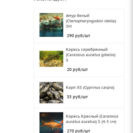
Амур белый
(Ctenopharyngodon idella)
SМ
290
руб
/шт
Карась серебрянный
(Carassius auratus gibelio)
S
20
руб
/шт
Карп XS (Cyprinus carpio)
35
руб
/шт
Карась Красный (Carassius
auratus auratus) S (4-5 см)
270
руб
/шт