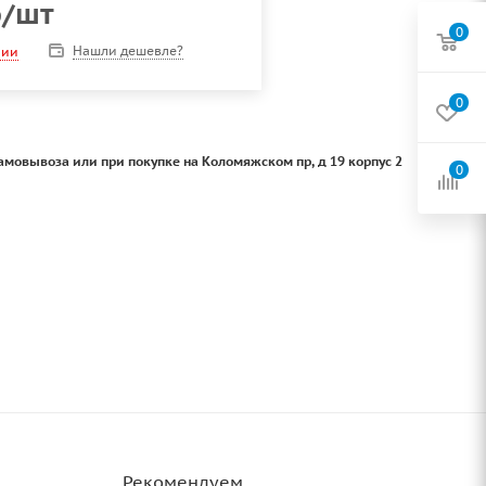
б
/шт
0
Нашли дешевле?
чии
0
амовывоза или при покупке на Коломяжском пр, д 19 корпус 2
0
Рекомендуем