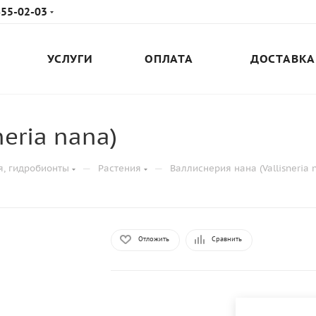
655-02-03
УСЛУГИ
ОПЛАТА
ДОСТАВКА
eria nana)
—
—
я, гидробионты
Растения
Валлиснерия нана (Vallisneria 
Отложить
Сравнить