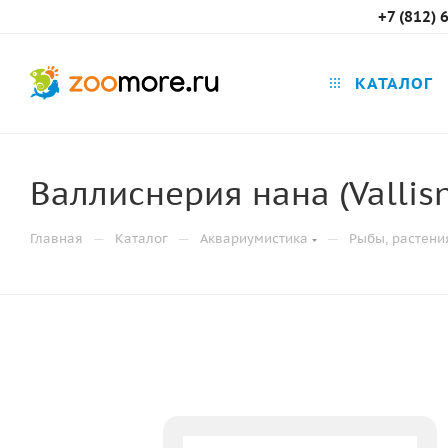
+7 (812) 
КАТАЛОГ
Валлиснерия нана (Vallisn
—
—
—
Главная
Каталог
Аквариумистика
Рыбы, растени