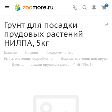
0
Грунт для посадки
прудовых растений
НИЛПА, 5кг
—
—
—
Главная
Каталог
Аквариумистика
—
Рыбы, растения, гидробионты
Водные растения для пруда
—
Грунт для посадки прудовых растений НИЛПА, 5кг