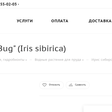
655-02-03
УСЛУГИ
ОПЛАТА
ДОСТАВКА
" (Iris sibirica)
—
—
я, гидробионты
Водные растения для пруда
Ирис сибирск
Отложить
Сравнить