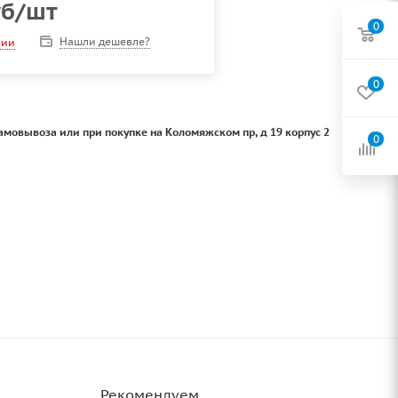
б
/шт
0
Нашли дешевле?
чии
0
амовывоза или при покупке на Коломяжском пр, д 19 корпус 2
0
Рекомендуем