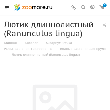
0
Лютик длиннолистный
(Ranunculus lingua)
—
—
—
Главная
Каталог
Аквариумистика
—
Рыбы, растения, гидробионты
Водные растения для пруда
—
Лютик длиннолистный (Ranunculus lingua)