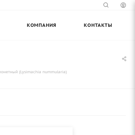
КОМПАНИЯ
КОНТАКТЫ
онетный (Lysimachia nummularia)