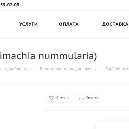
655-02-03
УСЛУГИ
ОПЛАТА
ДОСТАВКА
imachia nummularia)
—
—
я, гидробионты
Водные растения для пруда
Вербейник м
Отложить
Сравнить