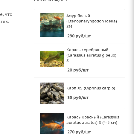
е, что
Амур белый
тях.
(Ctenopharyngodon idella)
SМ
290
руб
/шт
Карась серебрянный
(Carassius auratus gibelio)
S
20
руб
/шт
Карп XS (Cyprinus carpio)
35
руб
/шт
Карась Красный (Carassius
auratus auratus) S (4-5 см)
270
руб
/шт