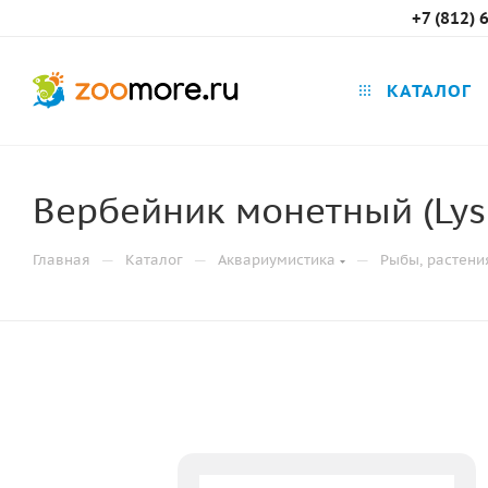
+7 (812) 
КАТАЛОГ
Вербейник монетный (Lys
—
—
—
Главная
Каталог
Аквариумистика
Рыбы, растени